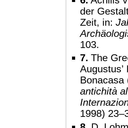
der Gestal
Zeit, in:
Ja
Archäologi
103.
7.
The Gree
Augustus’ 
Bonacasa 
antichità 
Internazi
1998) 23–
8.
D. Lohma