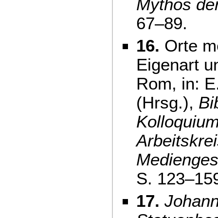
Mythos de
67–89.
16.
Orte me
Eigenart u
Rom, in: E
(Hrsg.),
Bi
Kolloquiu
Arbeitskre
Medienges
S. 123–15
17.
Johann