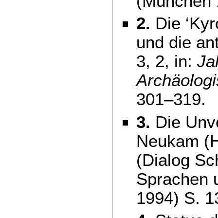
(München 
2.
Die ‘Kyr
und die ant
3, 2, in:
Ja
Archäologi
301–319.
3.
Die Unve
Neukam (H
(Dialog Sc
Sprachen u
1994) S. 1