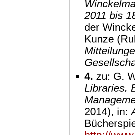
Winckelm
2011 bis 1
der Winck
Kunze (Ruh
Mitteilung
Gesellsch
4.
zu: G. W
Libraries.
Management
2014), in:
Bücherspi
http://www