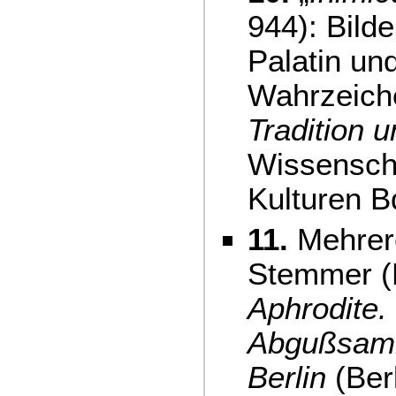
944): Bild
Palatin und
Wahrzeiche
Tradition 
Wissensch
Kulturen B
11.
Mehrere
Stemmer (
Aphrodite.
Abgußsamm
Berlin
(Berl