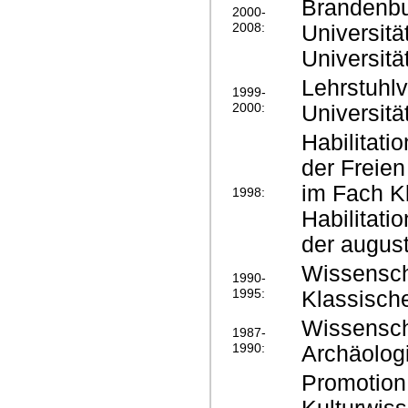
Brandenbu
2000-
2008:
Universitä
Universitä
Lehrstuhlv
1999-
2000:
Universit
Habilitat
der Freien
im Fach K
1998:
Habilitati
der augus
Wissenscha
1990-
1995:
Klassische
Wissensch
1987-
1990:
Archäologi
Promotion