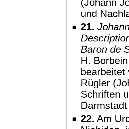
(Johann J
und Nachla
21.
Johann
Descriptio
Baron de 
H. Borbein
bearbeitet
Rügler (J
Schriften 
Darmstadt
22.
Am Urqu