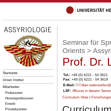
Seminar für Sp
Orients
>
Assyr
Prof. Dr. 
Startseite
Tel.:
+49 (0) 6221 - 54 3621
Fax:
+49 (0) 6221 - 54 3619
Unser Institut
E-Mail:
lilian.balensiefen@
Mitarbeiter
LSF:
Kurse in diesem Seme
Professoren
Curriculum Vitae
|
Forschungs
Honorarprofessoren
Emeriti
Curriculum
Privatdozenten