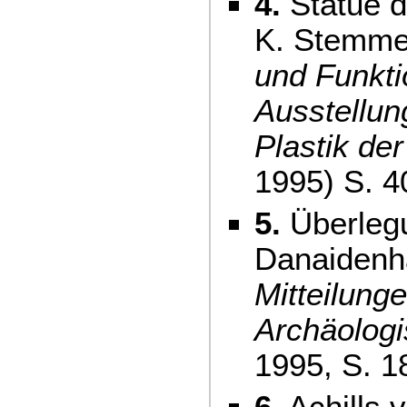
4.
Statue de
K. Stemme
und Funkti
Ausstellun
Plastik der
1995) S. 4
5.
Überlegu
Danaidenha
Mitteilung
Archäologi
1995, S. 1
6.
Achills 