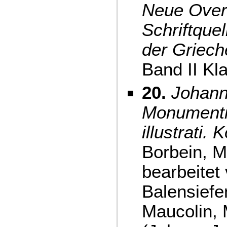
Neue Over
Schriftque
der Griech
Band II Kl
20.
Johann
Monumenti a
illustrati.
Borbein, M
bearbeitet 
Balensiefe
Maucolin, 