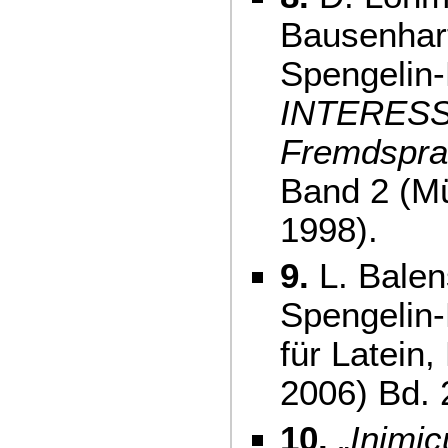
Bausenhart
Spengelin-
INTERESSE,
Fremdspra
Band 2 (M
1998).
9.
L. Balen
Spengelin
für Latein
2006) Bd. 
10.
„
Inimic