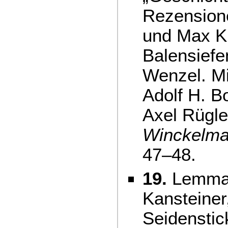
Rezensione
und Max Ku
Balensief
Wenzel. Mi
Adolf H. B
Axel Rügle
Winckelma
47–48.
19.
Lemma ‚
Kansteiner
Seidenstic