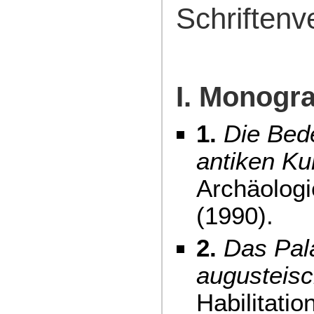
Schriftenv
I. Monogr
1.
Die Bede
antiken Ku
Archäologi
(1990).
2.
Das Pal
augusteis
Habilitatio