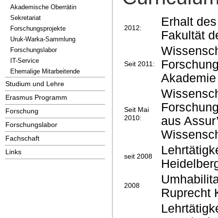
Akademische Oberrätin
Sekretariat
Erhalt des
2012:
Forschungsprojekte
Fakultät d
Uruk-Warka-Sammlung
Wissenscha
Forschungslabor
IT-Service
Forschung
Seit 2011:
Ehemalige Mitarbeitende
Akademie 
Studium und Lehre
Wissenscha
Erasmus Programm
Forschungss
Seit Mai
Forschung
2010:
aus Assur
Forschungslabor
Wissensch
Fachschaft
Lehrtätigk
Links
seit 2008
Heidelber
Umhabilita
2008
Ruprecht K
Lehrtätigk