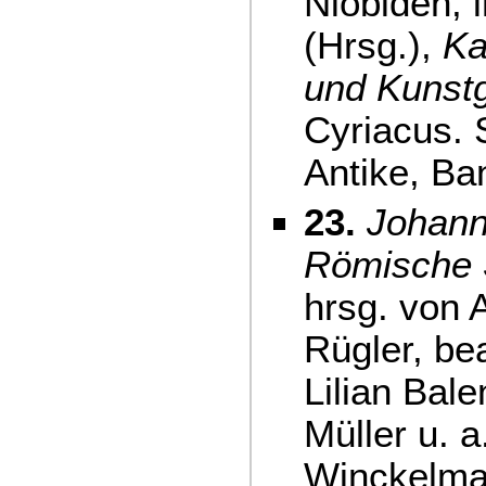
Niobiden, 
(Hrsg.),
Ka
und Kunstg
Cyriacus. 
Antike, Ba
23.
Johann
Römische 
hrsg. von 
Rügler, be
Lilian Bal
Müller u. 
Winckelma